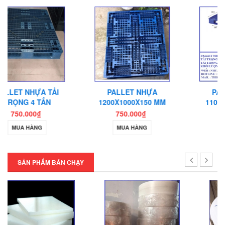
PALLET NHỰA
PALLET NHỰA
1200X1000X150 MM
1103X803X150 MM
750.000₫
850.000₫
MUA HÀNG
MUA HÀNG
SẢN PHẨM BÁN CHẠY