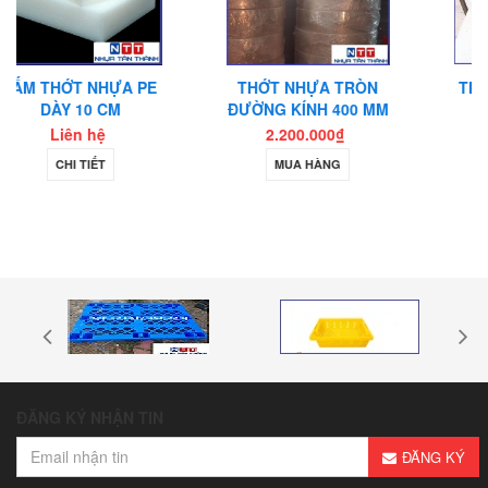
THỚT NHỰA TRÒN
THỚT NHỰA TRÒN 7
ĐƯỜNG KÍNH 400 MM
LỚP
2.200.000₫
2.600.000₫
MUA HÀNG
MUA HÀNG
ĐĂNG KÝ NHẬN TIN
ĐĂNG KÝ