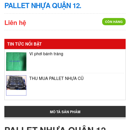
PALLET NHỰA QUẬN 12.
Liên hệ
CÒN HÀNG
TIN TỨC NỔI BẬT
Vỉ phơi bánh tráng
THU MUA PALLET NHỰA CŨ
Thùng giữ lạnh tại Bình Tân
MÔ TẢ SẢN PHẨM
Thùng đựng đá lớn
PALLET NHỰA QUẬN 12.