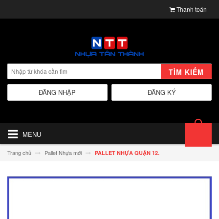
Thanh toán
TÌM KIẾM
ĐĂNG NHẬP
ĐĂNG KÝ
MENU
Trang chủ
Pallet Nhựa mới
PALLET NHỰA QUẬN 12.