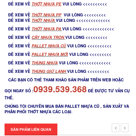
ĐỂ XEM VỀ
T
HỚT NHỰA PE
VUI LÒNG <<<<<<<<<<
ĐÊ XEM VỀ
THỚT NHỰA PP
VUI LÒNG <<<<<<<<<
ĐỂ XEM VỀ
THỚT NHỰA
VUI LÒNG <<<<<<<<<<<<<<
ĐỂ XEM VỀ
THỚT NHỰA PA
VUI LÒNG <<<<<<<<<<<<<
ĐỂ XEM VỀ
C
ÂY NHỰA TRÒN
VUI LÒNG <<<<<<<<<
ĐỂ XEM VỀ
PALLET NHỰA CŨ
VUI LÒNG <<<<<<<<<<
ĐÊ XEM VỀ
PALLET NHỰA MỚ
I
VUI LÒNG <<<<<<<<<
ĐỂ XEM VỀ
THÙNG NHỰA
VUI LÒNG <<<<<<<<<<<<<
ĐỂ XEM VỀ
THÙNG GIỮ LẠNH
VUI LÒNG <<<<<<<<<
CÁC BẠN CÓ THỂ THAM KHẢO SẢN PHẨM TRÊN WEB HOẶC
0939.539.368
GỌI NGAY SỐ :
ĐỂ ĐƯỢC TƯ VẤN CỤ
THỂ.
CHÚNG TÔI CHUYÊN MUA BÁN PALLET NHỰA CŨ , SẢN XUẤT VÀ
PHÂN PHỐI THỚT NHỰA CÁC LOẠI
.
SẢN PHẨM LIÊN QUAN