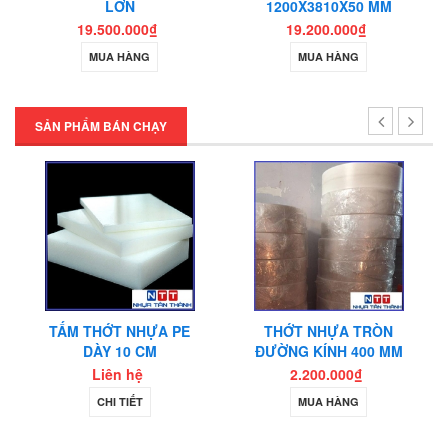
LỚN
1200X3810X50 MM
19.500.000₫
19.200.000₫
MUA HÀNG
MUA HÀNG
SẢN PHẨM BÁN CHẠY
TẤM THỚT NHỰA PE
THỚT NHỰA TRÒN
DÀY 10 CM
ĐƯỜNG KÍNH 400 MM
Liên hệ
2.200.000₫
CHI TIẾT
MUA HÀNG