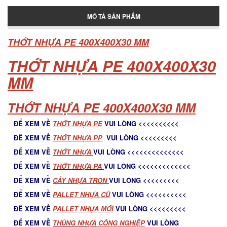
MÔ TẢ SẢN PHẨM
Thùng đựng đá lớn
THỚT NHỰA PE 400X400X30 MM
THỚT NHỰA PE 400X400X30
MM
Pallet nhựa cũ Tân Phú
THỚT NHỰA PE 400X400X30 MM
Pallet nhua tan phu
ĐỂ XEM VỀ
T
HỚT NHỰA PE
VUI LÒNG <<<<<<<<<<
ĐÊ XEM VỀ
THỚT NHỰA PP
VUI LÒNG <<<<<<<<<
ĐỂ XEM VỀ
THỚT NHỰA
VUI LÒNG <<<<<<<<<<<<<<
ĐỂ XEM VỀ
THỚT NHỰA PA
VUI LÒNG <<<<<<<<<<<<<
Pallet nhựa Tân Phú
ĐỂ XEM VỀ
C
ÂY NHỰA TRÒN
VUI LÒNG <<<<<<<<<
ĐỂ XEM VỀ
PALLET NHỰA CŨ
VUI LÒNG <<<<<<<<<<
ĐÊ XEM VỀ
PALLET NHỰA MỚ
I
VUI LÒNG <<<<<<<<<
Thớt nhựa cho nhà bếp
ĐỂ XEM VỀ
THÙNG NHỰA
CÔNG NGHIỆP
VUI LÒNG