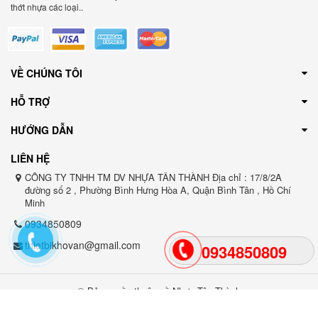
thớt nhựa các loại..
VỀ CHÚNG TÔI
HỖ TRỢ
HƯỚNG DẪN
LIÊN HỆ
CÔNG TY TNHH TM DV NHỰA TÂN THÀNH Địa chỉ : 17/8/2A
đường số 2 , Phường Bình Hưng Hòa A, Quận Bình Tân , Hồ Chí
Minh
0934850809
thietbikhovan@gmail.com
0934850809
© Bản quyền thuộc về Nhựa Tân Thành
Cung cấp bởi Sapo