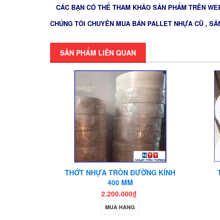
CÁC BẠN CÓ THỂ THAM KHẢO SẢN PHẨM TRÊN WEB
CHÚNG TÔI CHUYÊN MUA BÁN PALLET NHỰA CŨ , SẢ
SẢN PHẨM LIÊN QUAN
DÀY 10 CM
THỚT NHỰA TRÒN ĐƯỜNG KÍNH
400 MM
2.200.000₫
MUA HÀNG