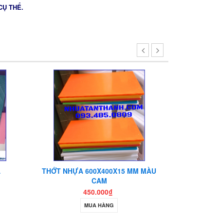
CỤ THỂ.
A
THỚT NHỰA 600X400X15 MM MÀU
TẤM TH
CAM
450.000₫
MUA HÀNG