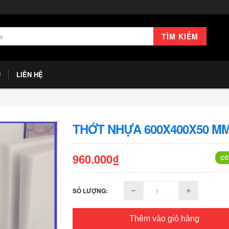
TÌM KIẾM
U
LIÊN HỆ
THỚT NHỰA 600X400X50 M
960.000₫
CÒ
SỐ LƯỢNG:
Thêm vào giỏ hàng