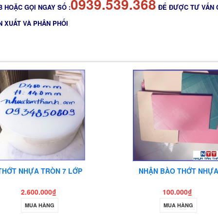
0939.539.368
 HOẶC GỌI NGAY SỐ :
ĐỂ ĐƯỢC TƯ VẤN 
N XUẤT VÀ PHÂN PHỐI
THỚT NHỰA TRÒN 7 LỚP
NHẬN BÀO THỚT NHỰ
2.600.000₫
100.000₫
MUA HÀNG
MUA HÀNG