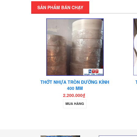
SẢN PHẨM BÁN CHẠY
DÀY 10 CM
THỚT NHỰA TRÒN ĐƯỜNG KÍNH
400 MM
2.200.000₫
MUA HÀNG