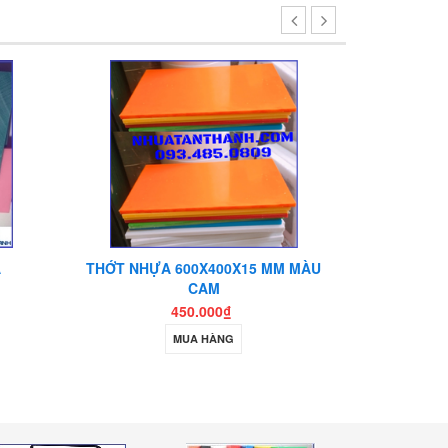
A
THỚT NHỰA 600X400X15 MM MÀU
TẤM TH
CAM
450.000₫
MUA HÀNG