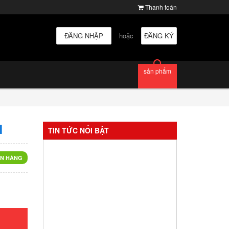
Thanh toán
ĐĂNG NHẬP
hoặc
ĐĂNG KÝ
sản phẩm
M
TIN TỨC NỔI BẬT
N HÀNG