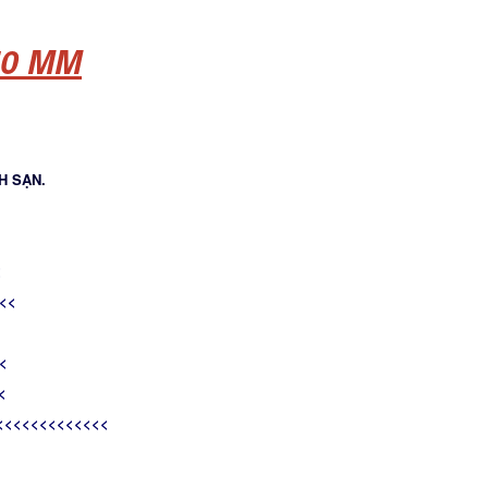
50 MM
H SẠN.
<
<<
<
<
<<<<<<<<<<<<<