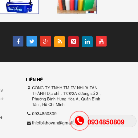
LIÊN HỆ
CÔNG TY TNHH TM DV NHỰA TÂN
ng
THÀNH Địa chỉ : 17/8/2A đường số 2 ,
̣ch
Phường Bình Hưng Hòa A, Quận Bình
Tân , Hồ Chí Minh
0934850809
ệ
0934850809
thietbikhovan@gmail.com