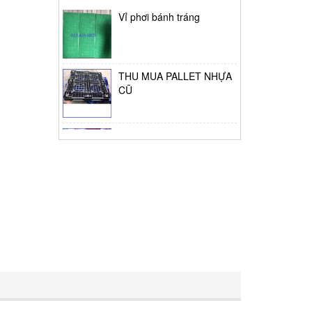
Vỉ phơi bánh tráng
THU MUA PALLET NHỰA
CŨ
Thùng giữ lạnh tại Bình
Tân
Thùng đựng đá lớn
Pallet nhựa cũ Tân Phú
Pallet nhua tan phu