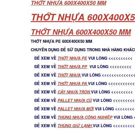
THỚT NHỰA 600X400X50 MM
THỚT NHỰA 600X400X
THỚT NHỰA 600X400X50 MM
THỚT NHỰA PE 600X400X50 MM
CHUYÊN DỤNG ĐỂ SỬ DỤNG TRONG NHÀ HÀNG KHÁC
ĐỂ XEM VỀ
T
HỚT NHỰA PE
VUI LÒNG <<<<<<<<<<
ĐÊ XEM VỀ
THỚT NHỰA PP
VUI LÒNG <<<<<<<<<
ĐỂ XEM VỀ
THỚT NHỰA
VUI LÒNG <<<<<<<<<<<<<
ĐỂ XEM VỀ
THỚT NHỰA PA
VUI LÒNG <<<<<<<<<<<
ĐỂ XEM VỀ
C
ÂY NHỰA TRÒN
VUI LÒNG <<<<<<<<<
ĐỂ XEM VỀ
PALLET NHỰA CŨ
VUI LÒNG <<<<<<<<<
ĐÊ XEM VỀ
PALLET NHỰA MỚ
I
VUI LÒNG <<<<<<<<
ĐỂ XEM VỀ
THÙNG NHỰA
CÔNG NGHIỆP
VUI LÒNG 
ĐỂ XEM VỀ
THÙNG GIỮ LẠNH
VUI LÒNG <<<<<<<<<