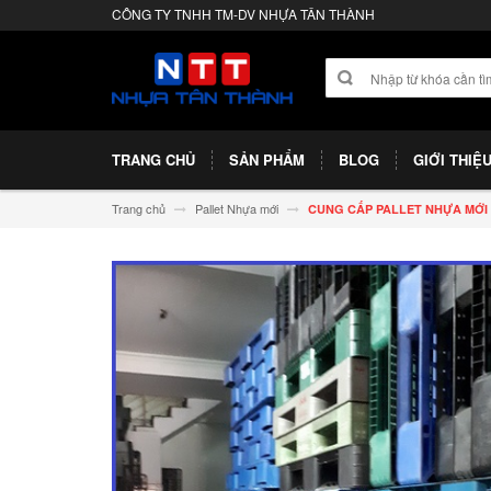
CÔNG TY TNHH TM-DV NHỰA TÂN THÀNH
TRANG CHỦ
SẢN PHẨM
BLOG
GIỚI THIỆ
Trang chủ
Pallet Nhựa mới
CUNG CẤP PALLET NHỰA MỚI 