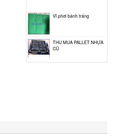
Vỉ phơi bánh tráng
THU MUA PALLET NHỰA
CŨ
Thùng giữ lạnh tại Bình
Tân
Thùng đựng đá lớn
Pallet nhựa cũ Tân Phú