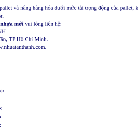
pallet và nâng hàng hóa dưới mức tải trọng động của pallet, 
t.
t nhựa mới
vui lòng liên hệ:
NH
Tân, TP Hồ Chí Minh.
w.nhuatanthanh.com.
<
<<
<
<
<