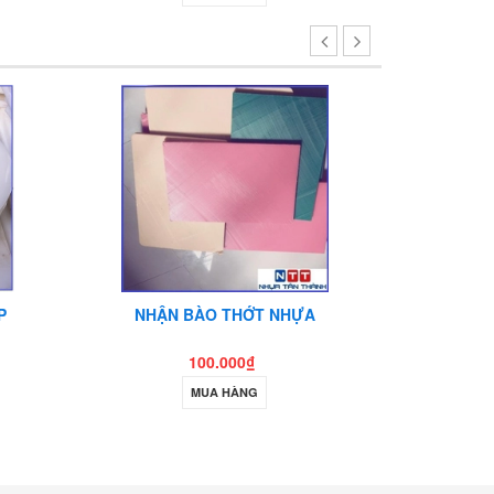
P
NHẬN BÀO THỚT NHỰA
THỚT NHƯ
100.000₫
MUA HÀNG