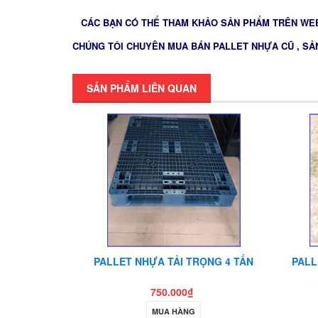
CÁC BẠN CÓ THỂ THAM KHẢO SẢN PHẨM TRÊN WEB
CHÚNG TÔI CHUYÊN MUA BÁN PALLET NHỰA CŨ , SẢ
SẢN PHẨM LIÊN QUAN
200X150 MM
PALLET NHỰA TẢI TRỌNG 4 TẤN
PALL
750.000₫
MUA HÀNG