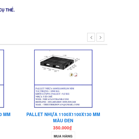
CỤ THỂ.
0 MM
PALLET NHỰA 1100X1100X130 MM
PALLET NH
MÀU ĐEN
350.000₫
MUA HÀNG