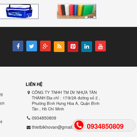
LIÊN HỆ
CÔNG TY TNHH TM DV NHỰA TÂN
ng
THÀNH Địa chỉ : 17/8/2A đường số 2 ,
̣ch
Phường Bình Hưng Hòa A, Quận Bình
Tân , Hồ Chí Minh
0934850809
ệ
0934850809
thietbikhovan@gmail.com