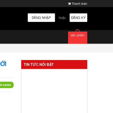
Thanh toán
ĐĂNG NHẬP
hoặc
ĐĂNG KÝ
sản phẩm
ỚI
TIN TỨC NỔI BẬT
N HÀNG