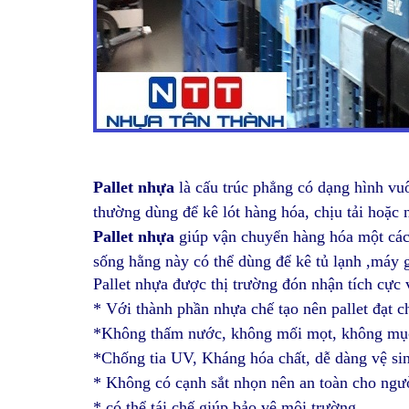
Pallet nhựa
là cấu trúc phẳng có dạng hình vu
thường dùng để kê lót hàng hóa, chịu tải hoặc 
Pallet nhựa
giúp vận chuyển hàng hóa một các
sống hằng này có thể dùng để kê tủ lạnh ,máy g
Pallet nhựa được thị trường đón nhận tích cực 
* Với thành phần nhựa chế tạo nên pallet đạt 
*Không thấm nước, không mối mọt, không mục nh
*Chống tia UV, Kháng hóa chất, dễ dàng vệ sin
* Không có cạnh sắt nhọn nên an toàn cho ngư
* có thể tái chế giúp bảo vệ môi trường.