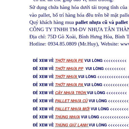
Sử dụng chứa hàng hóa dưới tải trọng tĩnh của 
vào pallet, b
ố trí hàng hóa đều trên bề mặt palle
Quý khách hàng mua
pallet nhựa cũ và palle
CÔNG TY TNHH TM-DV NHỰA TÂN THÀ
Địa chỉ: 75D Gò Xoài, Bình Hưng Hòa, Bình 
Hotline: 0934.85.0809 (Mr.Huy), Website: ww
ĐỂ XEM VỀ
T
HỚT NHỰA PE
VUI LÒNG <<<<<<<<<<
ĐÊ XEM VỀ
THỚT NHỰA PP
VUI LÒNG <<<<<<<<<
ĐỂ XEM VỀ
THỚT NHỰA
VUI LÒNG <<<<<<<<<<<<<
ĐỂ XEM VỀ
THỚT NHỰA PA
VUI LÒNG <<<<<<<<<<<
ĐỂ XEM VỀ
C
ÂY NHỰA TRÒN
VUI LÒNG <<<<<<<<<
ĐỂ XEM VỀ
PALLET NHỰA CŨ
VUI LÒNG <<<<<<<<<
ĐÊ XEM VỀ
PALLET NHỰA MỚ
I
VUI LÒNG <<<<<<<<
ĐỂ XEM VỀ
THÙNG NHỰA
VUI LÒNG <<<<<<<<<<<<
ĐỂ XEM VỀ
THÙNG GIỮ LẠNH
VUI LÒNG <<<<<<<<<