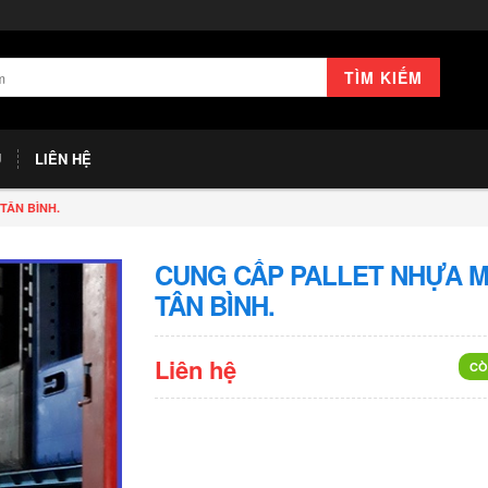
TÌM KIẾM
U
LIÊN HỆ
TÂN BÌNH.
CUNG CẤP PALLET NHỰA M
TÂN BÌNH.
Liên hệ
CÒ