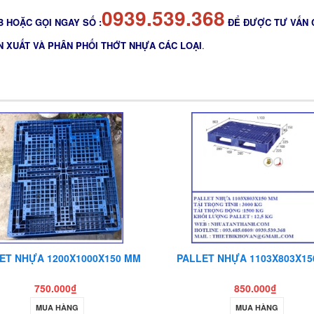
0939.539.368
 HOẶC GỌI NGAY SỐ :
ĐỂ ĐƯỢC TƯ VẤN 
N XUẤT VÀ PHÂN PHỐI THỚT NHỰA CÁC LOẠI
.
ET NHỰA 1200X1000X150 MM
PALLET NHỰA 1103X803X15
750.000₫
850.000₫
MUA HÀNG
MUA HÀNG