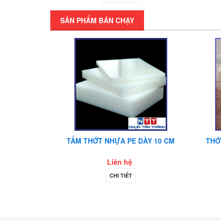
SẢN PHẨM BÁN CHẠY
G NGHIỆP
TẤM THỚT NHỰA PE DÀY 10 CM
THỚ
MM
Liên hệ
CHI TIẾT