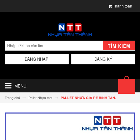
Thanh toán
TÌM KIẾM
ĐĂNG NHẬP
ĐĂNG KÝ
MENU
Trang chủ
Pallet Nhựa mới
PALLET NHỰA GIÁ RẺ BÌNH TÂN.