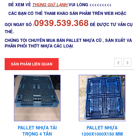
ĐỂ XEM VỀ
THÙNG GIỮ LẠNH
VUI LÒNG <<<<<<<<<
CÁC BẠN CÓ THỂ THAM KHẢO SẢN PHẨM TRÊN WEB HOẶC
0939.539.368
GỌI NGAY SỐ :
ĐỂ ĐƯỢC TƯ VẤN CỤ
THỂ.
CHÚNG TÔI CHUYÊN MUA BÁN PALLET NHỰA CŨ , SẢN XUẤT VÀ
PHÂN PHỐI THỚT NHỰA CÁC LOẠI
.
SẢN PHẨM LIÊN QUAN
ẢI
PALLET NHỰA
PALLET NHỰA
1200X1000X150 MM
1103X803X150 MM