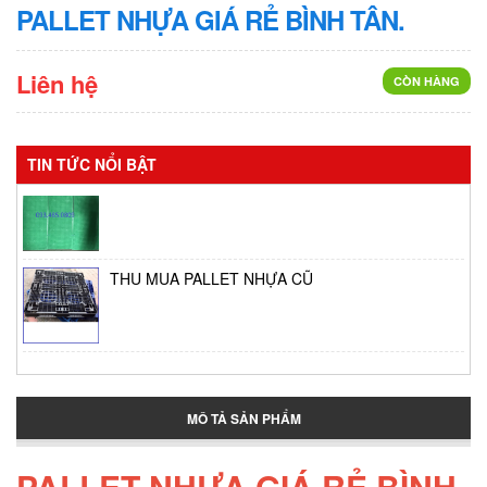
PALLET NHỰA GIÁ RẺ BÌNH TÂN.
Liên hệ
CÒN HÀNG
TIN TỨC NỔI BẬT
Vỉ phơi bánh tráng
THU MUA PALLET NHỰA CŨ
Thùng giữ lạnh tại Bình Tân
MÔ TẢ SẢN PHẨM
Thùng đựng đá lớn
PALLET NHỰA GIÁ RẺ BÌNH