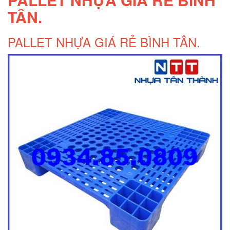
TÂN.
Pallet nhựa cũ Tân Phú
PALLET NHỰA GIÁ RẺ BÌNH TÂN.
Pallet nhua tan phu
Pallet nhựa Tân Phú
Thớt nhựa cho nhà bếp
Thớt nhựa làm băng tải
Thớt nhựa nhập khẩu