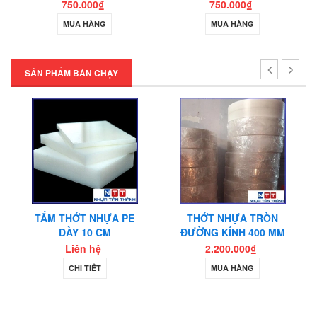
750.000₫
850.000₫
MUA HÀNG
MUA HÀNG
SẢN PHẨM BÁN CHẠY
ỰA PE
THỚT NHỰA TRÒN
THỚT NHỰA TRÒN
CM
ĐƯỜNG KÍNH 400 MM
LỚP
2.200.000₫
2.600.000₫
MUA HÀNG
MUA HÀNG