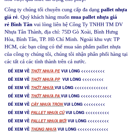
Công ty chúng tối chuyên cung cấp đa dạng
pallet nhựa
giá rẻ
. Quý khách hàng muốn
mua pallet nhựa giá
rẻ Bình Tân
vui lòng liên hệ Công Ty TNHH TM DV
Nhựa Tân Thành, địa chỉ: 75D Gò Xoài, Bình Hưng
Hòa, Bình Tân, TP. Hồ Chí Minh. Ngoài khu vực TP
HCM, các bạn cũng có thể mua sản phẩm pallet nhựa
của công ty chúng tôi, chúng tôi nhận phân phối hàng tại
các tất cả các tỉnh thành trên cả nước.
ĐỂ XEM VỀ
T
HỚT NHỰA PE
VUI LÒNG <<<<<<<<<<
ĐÊ XEM VỀ
THỚT NHỰA PP
VUI LÒNG <<<<<<<<<
ĐỂ XEM VỀ
THỚT NHỰA
VUI LÒNG <<<<<<<<<<<<<<
ĐỂ XEM VỀ
THỚT NHỰA PA
VUI LÒNG <<<<<<<<<<<<<
ĐỂ XEM VỀ
C
ÂY NHỰA TRÒN
VUI LÒNG <<<<<<<<<
ĐỂ XEM VỀ
PALLET NHỰA CŨ
VUI LÒNG <<<<<<<<<<
ĐÊ XEM VỀ
PALLET NHỰA MỚ
I
VUI LÒNG <<<<<<<<<
ĐỂ XEM VỀ
THÙNG NHỰA
VUI LÒNG <<<<<<<<<<<<<