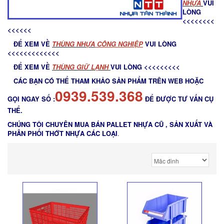
NHỰA
VUI
LÒNG
<<<<<<<<
<<<<<<
ĐỂ XEM VỀ
THÙNG NHỰA
CÔNG NGHIỆP
VUI LÒNG
<<<<<<<<<<<<<
ĐỂ XEM VỀ
THÙNG GIỮ LẠNH
VUI LÒNG <<<<<<<<<
CÁC BẠN CÓ THỂ THAM KHẢO SẢN PHẨM TRÊN WEB HOẶC
0939.539.368
GỌI NGAY SỐ :
ĐỂ ĐƯỢC TƯ VẤN CỤ
THỂ.
CHÚNG TÔI CHUYÊN MUA BÁN PALLET NHỰA CŨ , SẢN XUẤT VÀ
PHÂN PHỐI THỚT NHỰA CÁC LOẠI
.