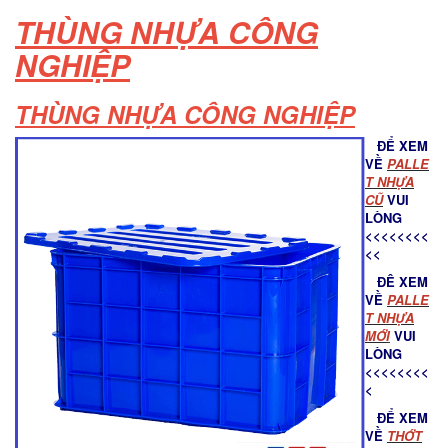
THÙNG NHỰA CÔNG
NGHIỆP
THÙNG NHỰA CÔNG NGHIỆP
ĐỂ XEM
VỀ
PALLE
T NHỰA
CŨ
VUI
LÒNG
<<<<<<<<
<<
ĐÊ XEM
VỀ
PALLE
T NHỰA
MỚ
I
VUI
LÒNG
<<<<<<<<
<
ĐỂ XEM
VỀ
THỚT