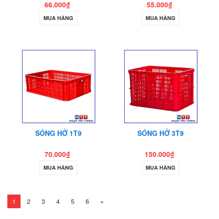
66.000₫
55.000₫
MUA HÀNG
MUA HÀNG
SÓNG HỞ 1T9
SÓNG HỞ 3T9
70.000₫
150.000₫
MUA HÀNG
MUA HÀNG
1
2
3
4
5
6
»