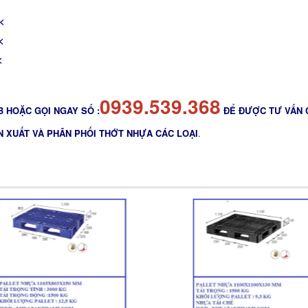
<
<
<
0939.539.368
 HOẶC GỌI NGAY SỐ :
ĐỂ ĐƯỢC TƯ VẤN 
N XUẤT VÀ PHÂN PHỐI THỚT NHỰA CÁC LOẠI
.