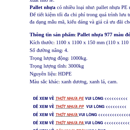
Pallet nhựa
có nhiều loại như
pallet nhựa PE 
:
Để tiết kiệm tối đa chi phí trong quá trình lư
đa dạng mẫu mã, kiểu dáng và giá cả ưu đãi c
Thông tin sản phẩm
Pallet nhựa 977 màu đ
:
Kích thước
1100 x 1100 x 150 mm (110 x 110
:
Số đường nâng
4.
:
Trọng lượng động
1000kg.
:
Trọng lượng tĩnh
3000kg
:
Nguyên liệu
HDPE
:
Màu sắc khác
xanh dương, xanh lá, cam.
:
ĐỂ XEM VỀ
T
HỚT NHỰA PE
VUI LÒNG <<<<<<<<<<
ĐÊ XEM VỀ
THỚT NHỰA PP
VUI LÒNG <<<<<<<<<
ĐỂ XEM VỀ
THỚT NHỰA
VUI LÒNG <<<<<<<<<<<<<
ĐỂ XEM VỀ
THỚT NHỰA PA
VUI LÒNG <<<<<<<<<<<