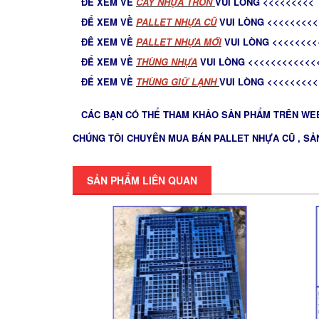
ĐỂ XEM VỀ
C
ÂY NHỰA TRÒN
VUI LÒNG <<<<<<<<<
ĐỂ XEM VỀ
PALLET NHỰA CŨ
VUI LÒNG <<<<<<<<<
ĐÊ XEM VỀ
PALLET NHỰA MỚ
I
VUI LÒNG <<<<<<<<
ĐỂ XEM VỀ
THÙNG NHỰA
VUI LÒNG <<<<<<<<<<<<
ĐỂ XEM VỀ
THÙNG GIỮ LẠNH
VUI LÒNG <<<<<<<<<
CÁC BẠN CÓ THỂ THAM KHẢO SẢN PHẨM TRÊN WEB
CHÚNG TÔI CHUYÊN MUA BÁN PALLET NHỰA CŨ , SẢ
SẢN PHẨM LIÊN QUAN