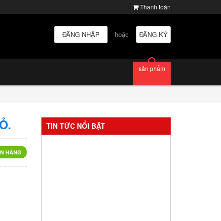
Thanh toán
ĐĂNG NHẬP
hoặc
ĐĂNG KÝ
sản phẩm
Ỏ.
TIN TỨC NỔI BẬT
N HÀNG