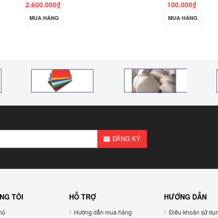
2.600.000₫
100.000₫
MUA HÀNG
MUA HÀNG
ĐĂNG KÝ
NG TÔI
HỖ TRỢ
HƯỚNG DẪN
ủ
Hướng dẫn mua hàng
Điều khoản sử dụ