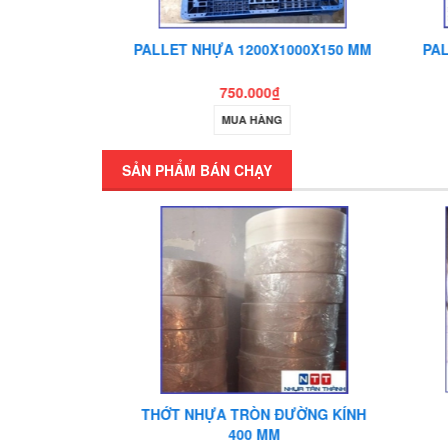
ỌNG 4 TẤN
PALLET NHỰA 1200X1000X150 MM
PAL
750.000₫
MUA HÀNG
SẢN PHẨM BÁN CHẠY
DÀY 10 CM
THỚT NHỰA TRÒN ĐƯỜNG KÍNH
400 MM