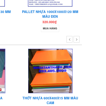
30 MM
PALLET NHỰA 1000X1000X120 MM
PALLET N
MÀU ĐEN
320.000₫
MUA HÀNG
A
THỚT NHỰA 600X400X15 MM MÀU
TẤM TH
CAM