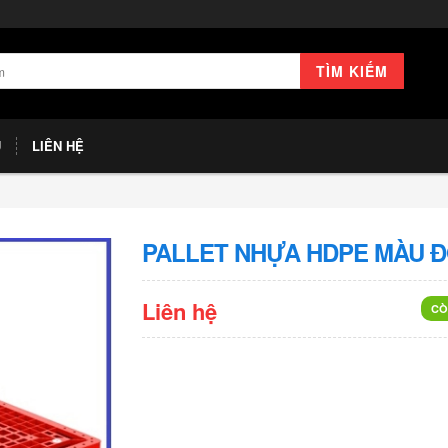
TÌM KIẾM
U
LIÊN HỆ
PALLET NHỰA HDPE MÀU Đ
Liên hệ
CÒ