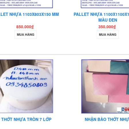
LET NHỰA 1103X803X150 MM
PALLET NHỰA 1100X1100X1
MÀU ĐEN
850.000₫
350.000₫
MUA HÀNG
MUA HÀNG
THỚT NHỰA TRÒN 7 LỚP
NHẬN BÀO THỚT NHỰ