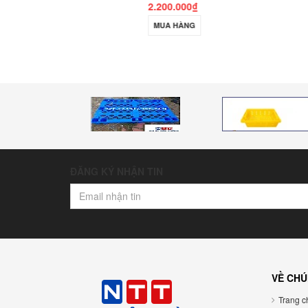
2.200.000₫
MUA HÀNG
ĐĂNG KÝ NHẬN TIN
VỀ CHÚ
Trang ch