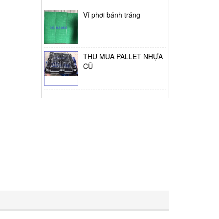
Vỉ phơi bánh tráng
THU MUA PALLET NHỰA
CŨ
Thùng giữ lạnh tại Bình
Tân
Thùng đựng đá lớn
Pallet nhựa cũ Tân Phú
Pallet nhua tan phu