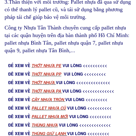
3.Thân thiện với môi trường: Pallet nhựa đã qua sử dụng
có thể thanh lý pallet cũ, và tái sử dụng bằng phương
pháp tái chế giúp bảo vệ môi trường.
Công ty Nhựa Tân Thành chuyên cung cấp pallet nhựa
tại các quận huyện trên địa bàn thành phố Hồ Chí Minh:
pallet nhựa Bình Tân, pallet nhựa quận 7, pallet nhựa
quận 9, pallet nhựa Tân Bình,...
ĐỂ XEM VỀ
T
HỚT NHỰA PE
VUI LÒNG <<<<<<<<<<
ĐÊ XEM VỀ
THỚT NHỰA PP
VUI LÒNG <<<<<<<<<
ĐỂ XEM VỀ
THỚT NHỰA
VUI LÒNG <<<<<<<<<<<<<<
ĐỂ XEM VỀ
THỚT NHỰA PA
VUI LÒNG <<<<<<<<<<<<<
ĐỂ XEM VỀ
C
ÂY NHỰA TRÒN
VUI LÒNG <<<<<<<<<
ĐỂ XEM VỀ
PALLET NHỰA CŨ
VUI LÒNG <<<<<<<<<<
ĐÊ XEM VỀ
PALLET NHỰA MỚ
I
VUI LÒNG <<<<<<<<<
ĐỂ XEM VỀ
THÙNG NHỰA
VUI LÒNG <<<<<<<<<<<<<
ĐỂ XEM VỀ
THÙNG GIỮ LẠNH
VUI LÒNG <<<<<<<<<