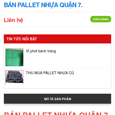
BÁN PALLET NHỰA QUẬN 7.
Liên hệ
CÒN HÀNG
TIN TỨC NỔI BẬT
Vỉ phơi bánh tráng
THU MUA PALLET NHỰA CŨ
Thùng giữ lạnh tại Bình Tân
MÔ TẢ SẢN PHẨM
BÁN PALLET NHỰA QUẬN 7.
Thùng đựng đá lớn