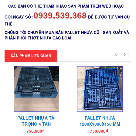
CÁC BẠN CÓ THỂ THAM KHẢO SẢN PHẨM TRÊN WEB HOẶC
0939.539.368
GỌI NGAY SỐ :
ĐỂ ĐƯỢC TƯ VẤN CỤ
THỂ.
CHÚNG TÔI CHUYÊN MUA BÁN PALLET NHỰA CŨ , SẢN XUẤT VÀ
PHÂN PHỐI THỚT NHỰA CÁC LOẠI
.
SẢN PHẨM LIÊN QUAN
PALLET NHỰA TẢI
PALLET NHỰA
TRỌNG 4 TẤN
1200X1000X150 MM
750.000₫
750.000₫