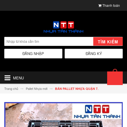
Thanh toán
TÌM KIẾM
ĐĂNG NHẬP
ĐĂNG KÝ
MENU
Trang chủ
Pallet Nhựa mới
BÁN PALLET NHỰA QUẬN 7.