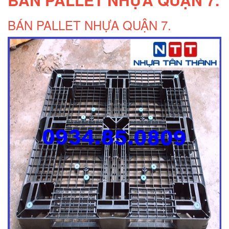
BÁN PALLET NHỰA QUẬN 7.
Pallet nhựa cũ Tân Phú
Pallet nhua tan phu
Pallet nhựa Tân Phú
Thớt nhựa cho nhà bếp
Thớt nhựa làm băng tải