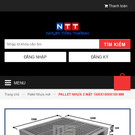
Thanh toán
TÌM KIẾM
ĐĂNG NHẬP
ĐĂNG KÝ
MENU
Trang chủ
Pallet Nhựa mới
PALLET NHỰA 2 MẶT 1500X1500X150 MM