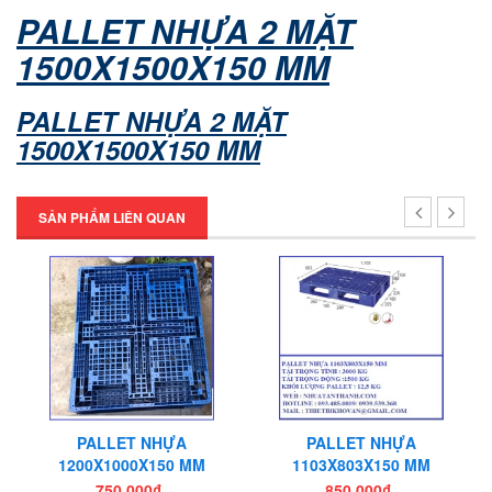
PALLET NHỰA 2 MẶT
1500X1500X150 MM
Pallet nhựa cũ Tân Phú
PALLET NHỰA 2 MẶT
1500X1500X150 MM
Pallet nhua tan phu
SẢN PHẨM LIÊN QUAN
Pallet nhựa Tân Phú
Thớt nhựa cho nhà bếp
PALLET NHỰA
PALLET NHỰA
Thớt nhựa làm băng tải
1200X1000X150 MM
1103X803X150 MM
750.000₫
850.000₫