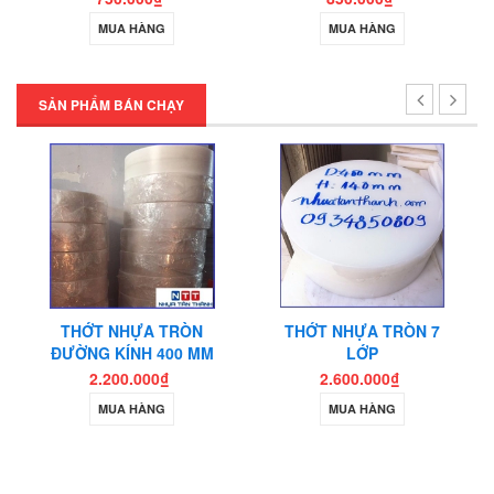
Thớt nhựa nhập khẩu
MUA HÀNG
MUA HÀNG
SẢN PHẨM BÁN CHẠY
THỚT NHỰA TRÒN
THỚT NHỰA TRÒN 7
ĐƯỜNG KÍNH 400 MM
LỚP
2.200.000₫
2.600.000₫
MUA HÀNG
MUA HÀNG