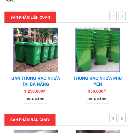
Thớt nhựa làm băng tải
SẢN PHẨM LIÊN QUAN
Thớt nhựa nhập khẩu
BÁN THÙNG RÁC NHỰA
THÙNG RÁC NHỰA PHÚ
TẠI ĐÀ NẴNG
YÊN
1.250.000₫
950.000₫
MUA HÀNG
MUA HÀNG
SẢN PHẨM BÁN CHẠY