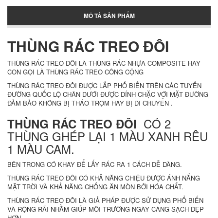
MÔ TẢ SẢN PHẨM
Thùng đựng đá lớn
THÙNG RÁC TREO ĐÔI
THÙNG RÁC TREO ĐÔI LÀ THÙNG RÁC NHỰA COMPOSITE HAY
CON GỌI LÀ THÙNG RÁC TREO CÔNG CỘNG
Pallet nhựa cũ Tân Phú
THÙNG RÁC TREO ĐÔI ĐƯỢC LẮP PHỔ BIẾN TRÊN CÁC TUYẾN
ĐƯỜNG QUỐC LỘ CHÂN DƯỚI ĐƯỢC DÍNH CHẶC VỚI MẶT ĐƯỜNG
ĐẢM BẢO KHÔNG BỊ THÁO TRỘM HAY BỊ DI CHUYỂN .
Pallet nhua tan phu
CÓ 2
THÙNG RÁC TREO ĐÔI
THÙNG GHÉP LẠI 1 MÀU XANH RÊU
1 MÀU CAM.
Pallet nhựa Tân Phú
BÊN TRONG CÓ KHAY ĐỂ LẤY RÁC RA 1 CÁCH DỄ DÀNG.
THÙNG RÁC TREO ĐÔI CÓ KHẢ NĂNG CHIỆU ĐƯỢC ÁNH NẮNG
MẶT TRỜI VÀ KHẢ NĂNG CHỐNG ĂN MÒN BỞI HÓA CHẤT.
Thớt nhựa cho nhà bếp
THÙNG RÁC TREO ĐÔI LÀ GIẢ PHÁP ĐƯỢC SỬ DỤNG PHỔ BIẾN
VÀ RỘNG RÃI NHẰM GIÚP MÔI TRƯỜNG NGÀY CÀNG SẠCH ĐẸP
HƠN.