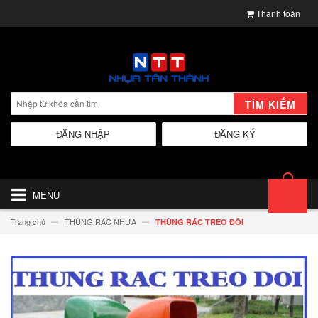
Thanh toán
TÌM KIẾM
ĐĂNG NHẬP
ĐĂNG KÝ
MENU
Trang chủ
THÙNG RÁC NHỰA
THÙNG RÁC TREO ĐÔI