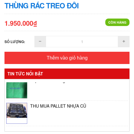
THÙNG RÁC TREO ĐÔI
1.950.000₫
CÒN HÀNG
SỐ LƯỢNG:
Thêm vào giỏ hàng
TIN TỨC NỔI BẬT
Vỉ phơi bánh tráng
THU MUA PALLET NHỰA CŨ
Thùng giữ lạnh tại Bình Tân