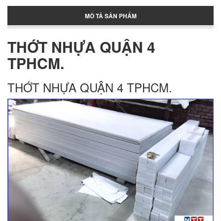
MÔ TẢ SẢN PHẨM
Thùng đựng đá lớn
THỚT NHỰA QUẬN 4
TPHCM.
Pallet nhựa cũ Tân Phú
THỚT NHỰA QUẬN 4 TPHCM.
Pallet nhua tan phu
Pallet nhựa Tân Phú
Thớt nhựa cho nhà bếp