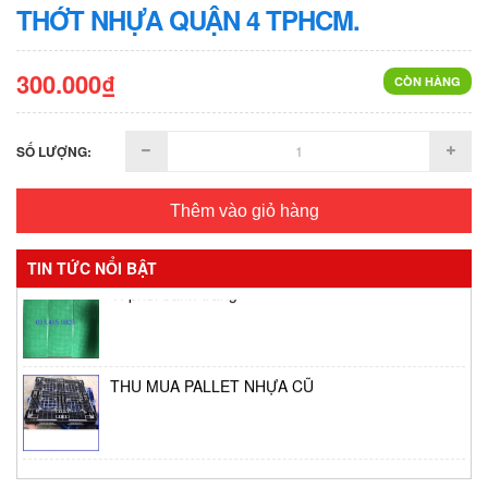
THỚT NHỰA QUẬN 4 TPHCM.
300.000₫
CÒN HÀNG
SỐ LƯỢNG:
Thêm vào giỏ hàng
Vỉ phơi bánh tráng
TIN TỨC NỔI BẬT
THU MUA PALLET NHỰA CŨ
Thùng giữ lạnh tại Bình Tân