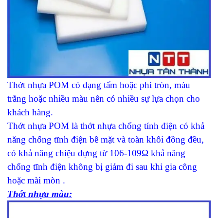
Thớt nhựa POM có dạng tấm hoặc phi tròn, màu
trắng hoặc nhiều màu nên có nhiều sự lựa chọn cho
khách hàng.
Thớt nhựa POM là thớt nhựa chống tính điện có khả
năng chống tĩnh điện bề mặt và toàn khối đồng đều,
có khả năng chiệu đựng từ 106-109Ω khả năng
chống tĩnh điện không bị giảm đi sau khi gia công
hoặc mài mòn .
Thớt nhựa màu
: