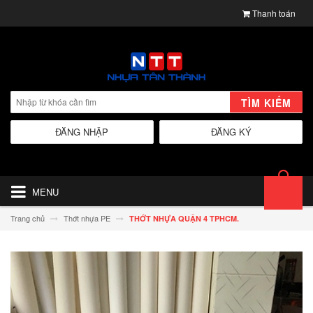
Thanh toán
TÌM KIẾM
ĐĂNG NHẬP
ĐĂNG KÝ
MENU
Trang chủ
Thớt nhựa PE
THỚT NHỰA QUẬN 4 TPHCM.