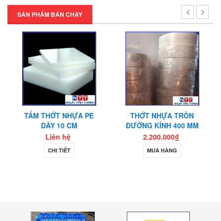
SẢN PHẨM BÁN CHẠY
THỚT NHỰA TRÒN
THỚT NHỰA TRÒN 7
ĐƯỜNG KÍNH 400 MM
LỚP
2.200.000₫
2.600.000₫
MUA HÀNG
MUA HÀNG