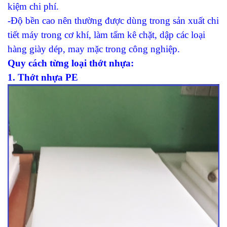
kiệm chi phí.
-Độ bền cao nên thường được dùng trong sản xuất chi
tiết máy trong cơ khí, làm tấm kê chặt, dập các loại
hàng giày dép, may mặc trong công nghiệp.
Quy cách từng loại thớt nhựa:
1. Thớt nhựa PE