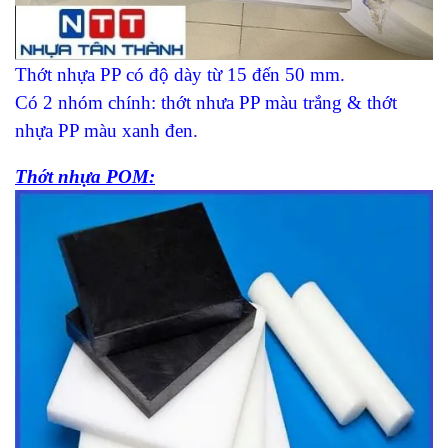
Thớt nhựa PP có độ dày từ 15 đến 50 mm.
Có 2 nhóm chính
:
thớt nhưa PP màu trắng & thớt
nhựa PP màu xanh đen.
Thớt nhựa POM
: