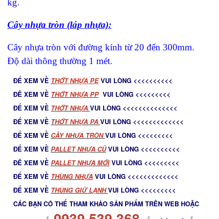
kg.
Cây nhựa tròn (láp nhựa)
:
Cây nhựa tròn với đường kính từ 20 đến 300mm.
Độ dài thông thường 1 mét.
ĐỂ XEM VỀ
T
HỚT NHỰA PE
VUI LÒNG <<<<<<<<<<
ĐÊ XEM VỀ
THỚT NHỰA PP
VUI LÒNG <<<<<<<<<
ĐỂ XEM VỀ
THỚT NHỰA
VUI LÒNG <<<<<<<<<<<<<<
ĐỂ XEM VỀ
THỚT NHỰA PA
VUI LÒNG <<<<<<<<<<<<<
ĐỂ XEM VỀ
C
ÂY NHỰA TRÒN
VUI LÒNG <<<<<<<<<
ĐỂ XEM VỀ
PALLET NHỰA CŨ
VUI LÒNG <<<<<<<<<<
ĐÊ XEM VỀ
PALLET NHỰA MỚ
I
VUI LÒNG <<<<<<<<<
ĐỂ XEM VỀ
THÙNG NHỰA
VUI LÒNG <<<<<<<<<<<<<
ĐỂ XEM VỀ
THÙNG GIỮ LẠNH
VUI LÒNG <<<<<<<<<
CÁC BẠN CÓ THỂ THAM KHẢO SẢN PHẨM TRÊN WEB HOẶC
0939.539.368