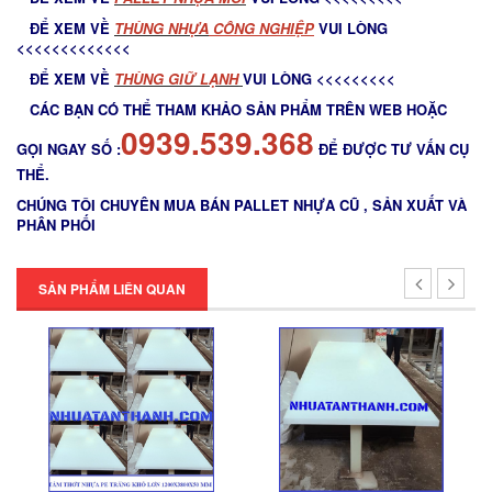
Thớt nhựa cho nhà bếp
ĐỂ XEM VỀ
THÙNG NHỰA
CÔNG NGHIỆP
VUI LÒNG
<<<<<<<<<<<<<
ĐỂ XEM VỀ
THÙNG GIỮ LẠNH
VUI LÒNG <<<<<<<<<
CÁC BẠN CÓ THỂ THAM KHẢO SẢN PHẨM TRÊN WEB HOẶC
Thớt nhựa làm băng tải
0939.539.368
GỌI NGAY SỐ :
ĐỂ ĐƯỢC TƯ VẤN CỤ
Thớt nhựa nhập khẩu
THỂ.
CHÚNG TÔI CHUYÊN MUA BÁN PALLET NHỰA CŨ , SẢN XUẤT VÀ
PHÂN PHỐI
SẢN PHẨM LIÊN QUAN