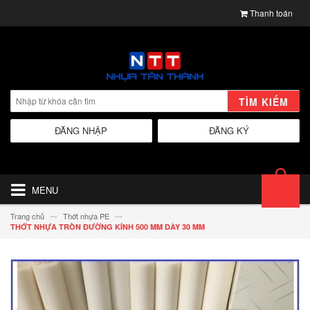
Thanh toán
TÌM KIẾM
ĐĂNG NHẬP
ĐĂNG KÝ
MENU
Trang chủ
Thớt nhựa PE
THỚT NHỰA TRÒN ĐƯỜNG KÍNH 500 MM DÀY 30 MM