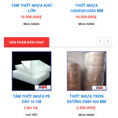
TẤM THỚT NHỰA KHỔ
THỚT NHỰA
LỚN
1200X3810X50 MM
19.500.000₫
19.200.000₫
MUA HÀNG
MUA HÀNG
SẢN PHẨM BÁN CHẠY
TẤM THỚT NHỰA PE
THỚT NHỰA TRÒN
DÀY 10 CM
ĐƯỜNG KÍNH 400 MM
Liên hệ
2.200.000₫
CHI TIẾT
MUA HÀNG