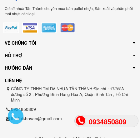
Cơ sở nhựa Tân Thành chuyên mua bán pallet nhựa, Sản xuất và phân phối
thớt nhựa các loại..
VỀ CHÚNG TÔI
HỖ TRỢ
HƯỚNG DẪN
LIÊN HỆ
CÔNG TY TNHH TM DV NHỰA TÂN THÀNH Địa chỉ : 17/8/2A
đường số 2 , Phường Bình Hưng Hòa A, Quận Bình Tân , Hồ Chí
Minh
0934850809
thietbikhovan@gmail.com
0934850809
© Bản quyền thuộc về Nhựa Tân Thành