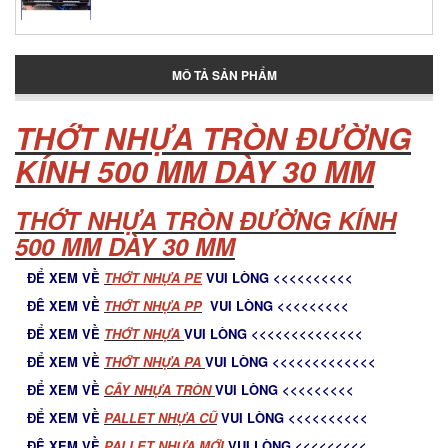
Thùng giữ lạnh tại Bình Tân
MÔ TẢ SẢN PHẨM
THỚT NHỰA TRÒN ĐƯỜNG
Thùng đựng đá lớn
KÍNH 500 MM DÀY 30 MM
THỚT NHỰA TRÒN ĐƯỜNG KÍNH
Pallet nhựa cũ Tân Phú
500 MM DÀY 30 MM
ĐỂ XEM VỀ
T
HỚT NHỰA PE
VUI LÒNG <<<<<<<<<<
Pallet nhua tan phu
ĐÊ XEM VỀ
THỚT NHỰA PP
VUI LÒNG <<<<<<<<<
ĐỂ XEM VỀ
THỚT NHỰA
VUI LÒNG <<<<<<<<<<<<<<
ĐỂ XEM VỀ
THỚT NHỰA PA
VUI LÒNG <<<<<<<<<<<<<
Pallet nhựa Tân Phú
ĐỂ XEM VỀ
C
ÂY NHỰA TRÒN
VUI LÒNG <<<<<<<<<
ĐỂ XEM VỀ
PALLET NHỰA CŨ
VUI LÒNG <<<<<<<<<<
ĐÊ XEM VỀ
PALLET NHỰA MỚ
I
VUI LÒNG <<<<<<<<<