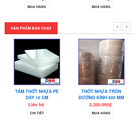
MUA HÀNG
MUA HÀNG
SẢN PHẨM BÁN CHẠY
TẤM THỚT NHỰA PE
THỚT NHỰA TRÒN
DÀY 10 CM
ĐƯỜNG KÍNH 400 MM
Liên hệ
2.200.000₫
CHI TIẾT
MUA HÀNG