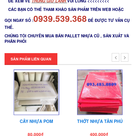
ĐỂ XEM VỀ
THÙNG GIỮ LẠNH
VUI LÒNG <<<<<<<<<
CÁC BẠN CÓ THỂ THAM KHẢO SẢN PHẨM TRÊN WEB HOẶC
0939.539.368
GỌI NGAY SỐ :
ĐỂ ĐƯỢC TƯ VẤN CỤ
Thớt nhựa làm băng tải
THỂ.
Thớt nhựa nhập khẩu
CHÚNG TÔI CHUYÊN MUA BÁN PALLET NHỰA CŨ , SẢN XUẤT VÀ
PHÂN PHỐI
SẢN PHẨM LIÊN QUAN
CÂY NHỰA POM
THỚT NHỰA TÂN PHÚ
80.000₫
400.000₫