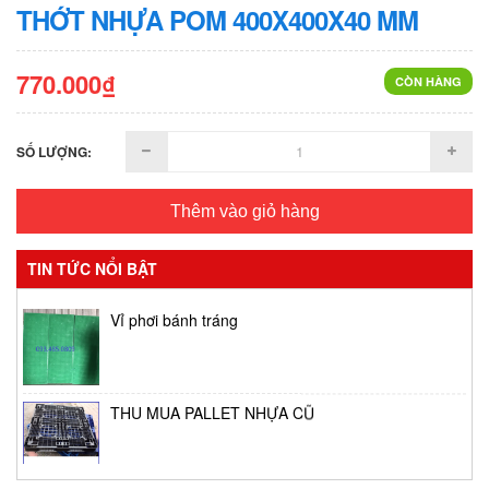
THỚT NHỰA POM 400X400X40 MM
770.000₫
CÒN HÀNG
SỐ LƯỢNG:
Thêm vào giỏ hàng
TIN TỨC NỔI BẬT
Vỉ phơi bánh tráng
THU MUA PALLET NHỰA CŨ