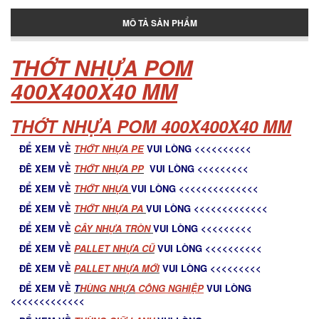
Thùng giữ lạnh tại Bình Tân
MÔ TẢ SẢN PHẨM
THỚT NHỰA POM
Thùng đựng đá lớn
400X400X40 MM
THỚT NHỰA POM 400X400X40 MM
Pallet nhựa cũ Tân Phú
ĐỂ XEM VỀ
T
HỚT NHỰA PE
VUI LÒNG <<<<<<<<<<
ĐÊ XEM VỀ
THỚT NHỰA PP
VUI LÒNG <<<<<<<<<
Pallet nhua tan phu
ĐỂ XEM VỀ
THỚT NHỰA
VUI LÒNG <<<<<<<<<<<<<<
ĐỂ XEM VỀ
THỚT NHỰA PA
VUI LÒNG <<<<<<<<<<<<<
ĐỂ XEM VỀ
C
ÂY NHỰA TRÒN
VUI LÒNG <<<<<<<<<
Pallet nhựa Tân Phú
ĐỂ XEM VỀ
PALLET NHỰA CŨ
VUI LÒNG <<<<<<<<<<
ĐÊ XEM VỀ
PALLET NHỰA MỚ
I
VUI LÒNG <<<<<<<<<
ĐỂ XEM VỀ
T
HÙNG NHỰA
CÔNG NGHIỆP
VUI LÒNG
<<<<<<<<<<<<<
Thớt nhựa cho nhà bếp