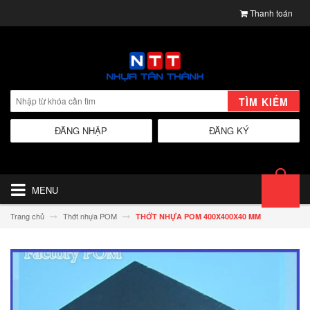
Thanh toán
TÌM KIẾM
ĐĂNG NHẬP
ĐĂNG KÝ
MENU
Trang chủ
Thớt nhựa POM
THỚT NHỰA POM 400X400X40 MM