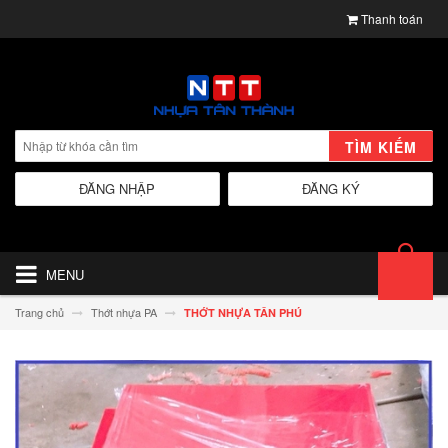
Thanh toán
TÌM KIẾM
ĐĂNG NHẬP
ĐĂNG KÝ
MENU
Trang chủ
Thớt nhựa PA
THỚT NHỰA TÂN PHÚ