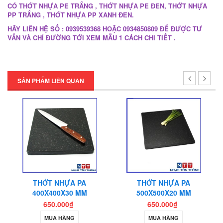
CÓ THỚT NHỰA PE TRẮNG , THỚT NHỰA PE ĐEN, THỚT NHỰA
PP TRẮNG , THỚT NHỰA PP XANH ĐEN.
HÃY LIÊN HỆ SỐ : 0939539368 HOẶC 0934850809 ĐỂ ĐƯỢC TƯ
VẤN VÀ CHỈ ĐƯỜNG TỚI XEM MẪU 1 CÁCH CHI TIẾT .
SẢN PHẨM LIÊN QUAN
THỚT NHỰA PA
THỚT NHỰA PA
400X400X30 MM
500X500X20 MM
650.000₫
650.000₫
MUA HÀNG
MUA HÀNG