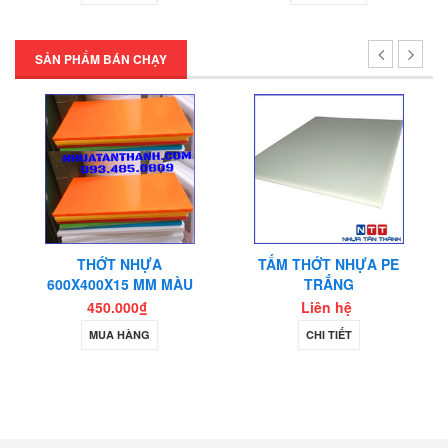
SẢN PHẨM BÁN CHẠY
THỚT NHỰA
TẤM THỚT NHỰA PE
600X400X15 MM MÀU
TRẮNG
CAM
450.000₫
Liên hệ
MUA HÀNG
CHI TIẾT