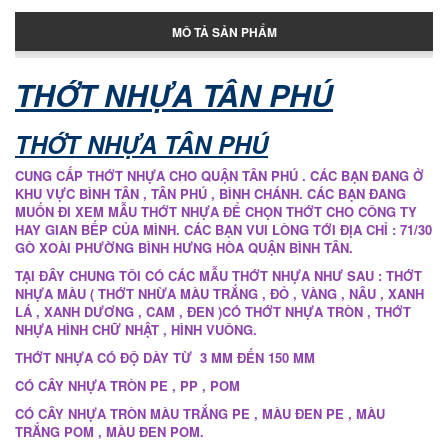
MÔ TẢ SẢN PHẨM
Pallet nhựa Tân Phú
THỚT NHỰA TÂN PHÚ
THỚT NHỰA TÂN PHÚ
Thớt nhựa cho nhà bếp
CUNG CẤP THỚT NHỰA CHO QUẬN TÂN PHÚ . CÁC BẠN ĐANG Ở
KHU VỰC BÌNH TÂN , TÂN PHÚ , BÌNH CHÁNH. CÁC BẠN ĐANG
MUỐN ĐI XEM MẪU THỚT NHỰA ĐỂ CHỌN THỚT CHO CÔNG TY
HAY GIAN BẾP CỦA MÌNH. CÁC BẠN VUI LÒNG TỚI ĐỊA CHỈ : 71/30
Thớt nhựa làm băng tải
GÒ XOÀI PHƯỜNG BÌNH HƯNG HÒA QUẬN BÌNH TÂN.
TẠI ĐÂY CHUNG TÔI CÓ CÁC MẪU THỚT NHỰA NHƯ SAU : THỚT
Thớt nhựa nhập khẩu
NHỰA MÀU ( THỚT NHỪA MÀU TRẮNG , ĐỎ , VÀNG , NÂU , XANH
LÁ , XANH DƯƠNG , CAM , ĐEN )CÓ THỚT NHỰA TRÒN , THỚT
NHỰA HÌNH CHỮ NHẬT , HÌNH VUÔNG.
THỚT NHỰA CÓ ĐỘ DÀY TỪ 3 MM ĐẾN 150 MM
CÓ CÂY NHỰA TRÒN PE , PP , POM
CÓ CÂY NHỰA TRÒN MÀU TRẮNG PE , MÀU ĐEN PE , MÀU
TRẮNG POM , MÀU ĐEN POM.