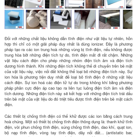
Đối với những chất liệu không dẫn tĩnh điện như vật liệu tự nhiên, hỗn
hợp thì chỉ có một giải pháp duy nhất là dùng ionizer. Đây là phương
pháp tạo ra các ion trung hoà những vùng bị tĩnh điện, nếu không được
trung hòa bởi những điện tích tự do, tĩnh điện mất đi rất chậm. Những
vật liệu cách điện cho phép những nhóm điện tích âm và điện tích
dương hình thành. Khi những điện tích không thể di chuyển trên bề mặt
của vật liệu này, việc nối đất không thể loại bỏ những điện tích này. Sự
ion hóa là phương tiện duy nhất để loại bỏ tĩnh điện ở những vật liệu
cách điện. Sự ion hoá các điện tử tự do trong không khí bằng phương
pháp phân cực điện áp cao tạo ra liên tục luồng điện tích âm và điện
tích dương. Những điện tích này sẽ kết hợp với những điện tích trái dấu
trên bề mặt của vật liệu do đó triệt tiêu được tĩnh điện trên bề mặt cách
điện.
Các thiết bị chống tĩnh điện có thể khử được các ion bằng cách trung
hoà chúng. Một số thiết bị chống tĩnh điện thông dụng là: thanh khử tĩnh
điện, vòi phun chống tĩnh điện, súng chống tĩnh điện, dao khí, quạt ion,
bộ nạp tĩnh điện, vòng tay tĩnh điện, dây nối đất... (antistatic bar,