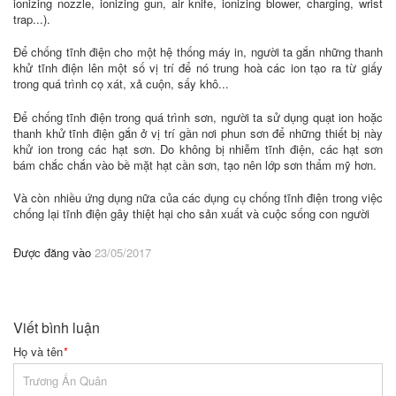
ionizing nozzle, ionizing gun, air knife, ionizing blower, charging, wrist
trap...).
Để chống tĩnh điện cho một hệ thống máy in, người ta gắn những thanh
khử tĩnh điện lên một số vị trí để nó trung hoà các ion tạo ra từ giấy
trong quá trình cọ xát, xả cuộn, sấy khô...
Để chống tĩnh điện trong quá trình sơn, người ta sử dụng quạt ion hoặc
thanh khử tĩnh điện gắn ở vị trí gần nơi phun sơn để những thiết bị này
khử ion trong các hạt sơn. Do không bị nhiễm tĩnh điện, các hạt sơn
bám chắc chắn vào bề mặt hạt cần sơn, tạo nên lớp sơn thẩm mỹ hơn.
Và còn nhiều ứng dụng nữa của các dụng cụ chống tĩnh điện trong việc
chống lại tĩnh điện gây thiệt hại cho sản xuất và cuộc sống con người
Được đăng vào
23/05/2017
Viết bình luận
Họ và tên
*