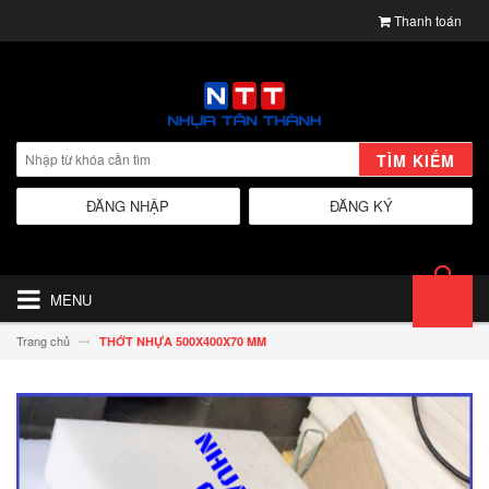
Thanh toán
TÌM KIẾM
ĐĂNG NHẬP
ĐĂNG KÝ
MENU
Trang chủ
THỚT NHỰA 500X400X70 MM