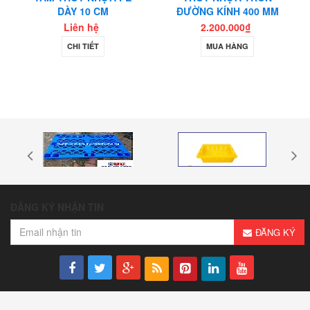
DÀY 10 CM
ĐƯỜNG KÍNH 400 MM
Liên hệ
2.200.000₫
CHI TIẾT
MUA HÀNG
Thớt nhựa làm băng tải
Thớt nhựa nhập khẩu
ĐĂNG KÝ NHẬN TIN
ĐĂNG KÝ