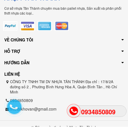
Cơ sở nhựa Tân Thành chuyên mua bán pallet nhựa, Sản xuất và phân phối
thớt nhựa các loại..
VỀ CHÚNG TÔI
HỖ TRỢ
HƯỚNG DẪN
LIÊN HỆ
CÔNG TY TNHH TM DV NHỰA TÂN THÀNH Địa chỉ : 17/8/2A
đường số 2 , Phường Bình Hưng Hòa A, Quận Bình Tân , Hồ Chí
Minh
0934850809
thietbikhovan@gmail.com
0934850809
© Bản quyền thuộc về Nhựa Tân Thành