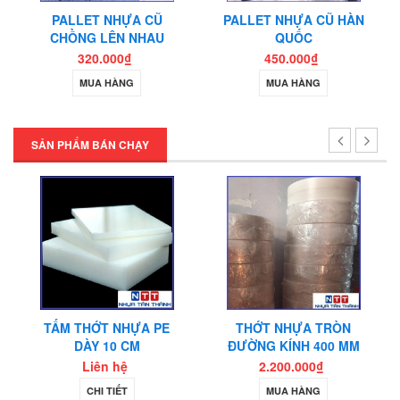
PALLET NHỰA CŨ
PALLET NHỰA CŨ HÀN
CHỒNG LÊN NHAU
QUỐC
Thớt nhựa làm băng tải
320.000₫
450.000₫
MUA HÀNG
MUA HÀNG
Thớt nhựa nhập khẩu
SẢN PHẨM BÁN CHẠY
TẤM THỚT NHỰA PE
THỚT NHỰA TRÒN
DÀY 10 CM
ĐƯỜNG KÍNH 400 MM
Liên hệ
2.200.000₫
CHI TIẾT
MUA HÀNG