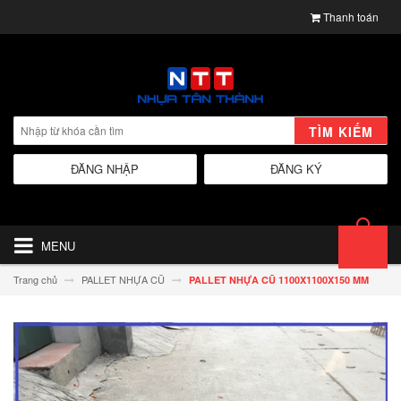
Thanh toán
TÌM KIẾM
ĐĂNG NHẬP
ĐĂNG KÝ
MENU
Trang chủ
PALLET NHỰA CŨ
PALLET NHỰA CŨ 1100X1100X150 MM