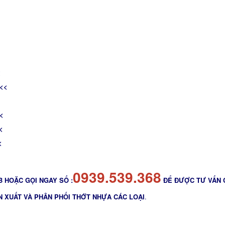
<
<<
<
<
<
0939.539.368
 HOẶC GỌI NGAY SỐ :
ĐỂ ĐƯỢC TƯ VẤN 
N XUẤT VÀ PHÂN PHỐI THỚT NHỰA CÁC LOẠI
.