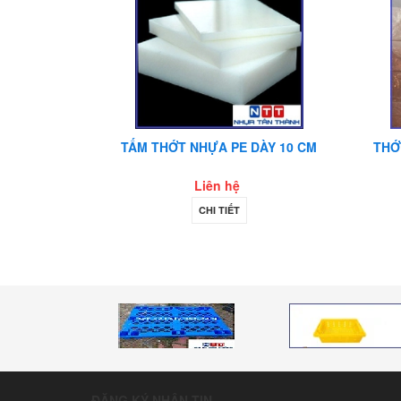
G NGHIỆP
TẤM THỚT NHỰA PE DÀY 10 CM
THỚ
MM
Liên hệ
CHI TIẾT
ĐĂNG KÝ NHẬN TIN