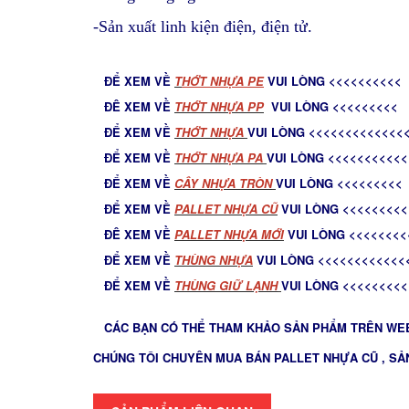
-Sản xuất linh kiện điện, điện tử.
ĐỂ XEM VỀ
T
HỚT NHỰA PE
VUI LÒNG <<<<<<<<<<
ĐÊ XEM VỀ
THỚT NHỰA PP
VUI LÒNG <<<<<<<<<
ĐỂ XEM VỀ
THỚT NHỰA
VUI LÒNG <<<<<<<<<<<<<
ĐỂ XEM VỀ
THỚT NHỰA PA
VUI LÒNG <<<<<<<<<<<
ĐỂ XEM VỀ
C
ÂY NHỰA TRÒN
VUI LÒNG <<<<<<<<<
ĐỂ XEM VỀ
PALLET NHỰA CŨ
VUI LÒNG <<<<<<<<<
ĐÊ XEM VỀ
PALLET NHỰA MỚ
I
VUI LÒNG <<<<<<<<
ĐỂ XEM VỀ
THÙNG NHỰA
VUI LÒNG <<<<<<<<<<<<
ĐỂ XEM VỀ
THÙNG GIỮ LẠNH
VUI LÒNG <<<<<<<<<
CÁC BẠN CÓ THỂ THAM KHẢO SẢN PHẨM TRÊN WEB
CHÚNG TÔI CHUYÊN MUA BÁN PALLET NHỰA CŨ , SẢ