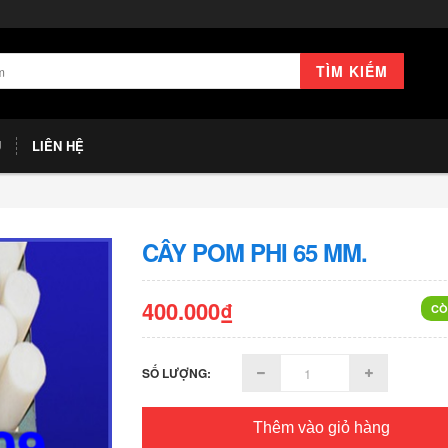
TÌM KIẾM
U
LIÊN HỆ
CÂY POM PHI 65 MM.
400.000₫
CÒ
SỐ LƯỢNG:
Thêm vào giỏ hàng