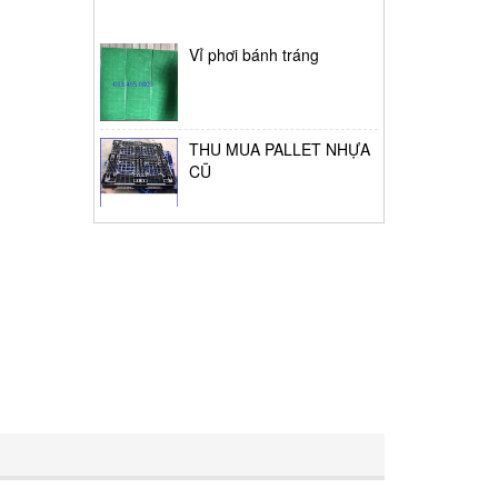
Vỉ phơi bánh tráng
THU MUA PALLET NHỰA
CŨ
Thùng giữ lạnh tại Bình
Tân
Thùng đựng đá lớn
Pallet nhựa cũ Tân Phú