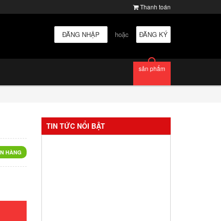
Thanh toán
ĐĂNG NHẬP
hoặc
ĐĂNG KÝ
sản phẩm
TIN TỨC NỔI BẬT
N HÀNG