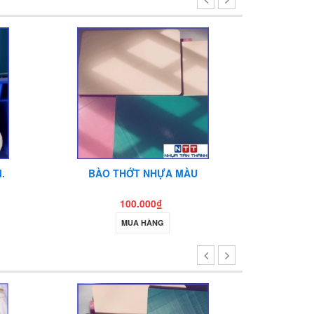
.
BÀO THỚT NHỰA MÀU
CÂY POM P
100.000₫
MUA HÀNG