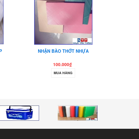
P
NHẬN BÀO THỚT NHỰA
THỚT NHƯ
100.000₫
MUA HÀNG