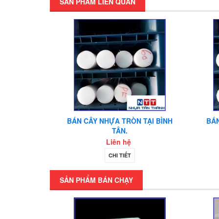
SẢN PHẨM LIÊN QUAN
CÁC LOẠI.
BÁN CÂY NHỰA TRÒN TẠI BÌNH
BÁN
TÂN.
Liên hệ
CHI TIẾT
SẢN PHẨM BÁN CHẠY