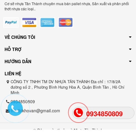
Cơ sở nhựa Tân Thành chuyên mua bán pallet nhựa, Sản xuất và phân phối
thớt nhựa các loại..
VỀ CHÚNG TÔI
HỖ TRỢ
HƯỚNG DẪN
LIÊN HỆ
CÔNG TY TNHH TM DV NHỰA TÂN THÀNH Địa chỉ : 17/8/2A
đường số 2 , Phường Bình Hưng Hòa A, Quận Bình Tân , Hồ Chí
Minh
0934850809
thietbikhovan@gmail.com
0934850809
© Bản quyền thuộc về Nhựa Tân Thành
Cung cấp bởi Sapo