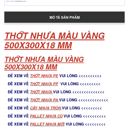
Thùng giữ lạnh tại Bình Tân
MÔ TẢ SẢN PHẨM
Thùng đựng đá lớn
THỚT NHỰA MÀU VÀNG
500X300X18 MM
Pallet nhựa cũ Tân Phú
THỚT NHỰA MÀU VÀNG
500X300X18 MM
Pallet nhua tan phu
ĐỂ XEM VỀ
T
HỚT NHỰA PE
VUI LÒNG <<<<<<<<<<
ĐÊ XEM VỀ
THỚT NHỰA PP
VUI LÒNG <<<<<<<<<
ĐỂ XEM VỀ
THỚT NHỰA
VUI LÒNG <<<<<<<<<<<<<<
Pallet nhựa Tân Phú
ĐỂ XEM VỀ
THỚT NHỰA PA
VUI LÒNG <<<<<<<<<<<<<
ĐỂ XEM VỀ
C
ÂY NHỰA TRÒN
VUI LÒNG <<<<<<<<<
ĐỂ XEM VỀ
PALLET NHỰA CŨ
VUI LÒNG <<<<<<<<<<
Thớt nhựa cho nhà bếp
ĐÊ XEM VỀ
PALLET NHỰA MỚ
I
VUI LÒNG <<<<<<<<<