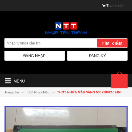
Thanh toán
TÌM KIẾM
ĐĂNG NHẬP
ĐĂNG KÝ
MENU
Trang chủ
Thớt Nhựa Màu
THỚT NHỰA MÀU VÀNG 500X300X18 MM