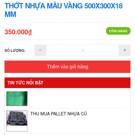
THỚT NHỰA MÀU VÀNG 500X300X18
MM
350.000₫
CÒN HÀNG
SỐ LƯỢNG:
Thêm vào giỏ hàng
TIN TỨC NỔI BẬT
Vỉ phơi bánh tráng
THU MUA PALLET NHỰA CŨ