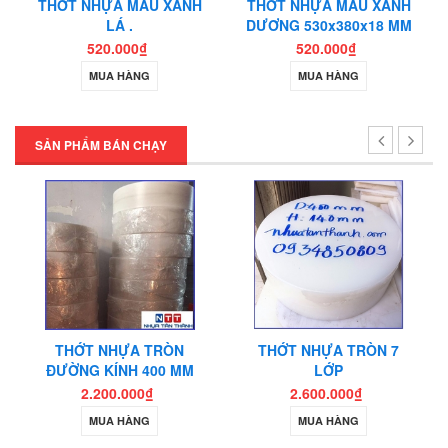
THỚT NHỰA MÀU XANH
THỚT NHỰA MÀU XANH
LÁ .
DƯƠNG 530x380x18 MM
.
520.000₫
520.000₫
MUA HÀNG
MUA HÀNG
SẢN PHẨM BÁN CHẠY
THỚT NHỰA TRÒN
THỚT NHỰA TRÒN 7
ĐƯỜNG KÍNH 400 MM
LỚP
2.200.000₫
2.600.000₫
MUA HÀNG
MUA HÀNG