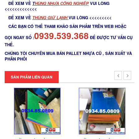
ĐỂ XEM VỀ
T
HÙNG NHỰA
CÔNG NGHIỆP
VUI LÒNG
<<<<<<<<<<<<<
ĐỂ XEM VỀ
THÙNG GIỮ LẠNH
VUI LÒNG <<<<<<<<<
Thớt nhựa làm băng tải
CÁC BẠN CÓ THỂ THAM KHẢO SẢN PHẨM TRÊN WEB HOẶC
0939.539.368
Thớt nhựa nhập khẩu
GỌI NGAY SỐ :
ĐỂ ĐƯỢC TƯ VẤN CỤ
THỂ.
CHÚNG TÔI CHUYÊN MUA BÁN PALLET NHỰA CŨ , SẢN XUẤT VÀ
PHÂN PHỐI
SẢN PHẨM LIÊN QUAN