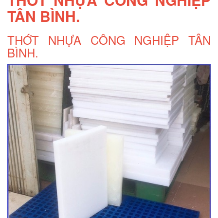
TÂN BÌNH.
Pallet nhựa cũ Tân Phú
THỚT NHỰA CÔNG NGHIỆP TÂN
BÌNH.
Pallet nhua tan phu
Pallet nhựa Tân Phú
Thớt nhựa cho nhà bếp
Thớt nhựa làm băng tải
Thớt nhựa nhập khẩu