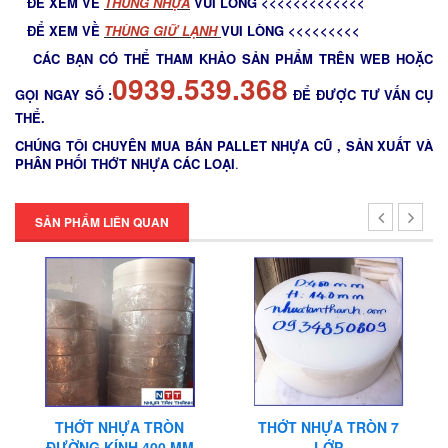
ĐỂ XEM VỀ
THÙNG NHỰA
VUI LÒNG <<<<<<<<<<<<<
ĐỂ XEM VỀ
THÙNG GIỮ LẠNH
VUI LÒNG <<<<<<<<<
CÁC BẠN CÓ THỂ THAM KHẢO SẢN PHẨM TRÊN WEB HOẶC
0939.539.368
GỌI NGAY SỐ :
ĐỂ ĐƯỢC TƯ VẤN CỤ
THỂ.
CHÚNG TÔI CHUYÊN MUA BÁN PALLET NHỰA CŨ , SẢN XUẤT VÀ
PHÂN PHỐI THỚT NHỰA CÁC LOẠI
.
SẢN PHẨM LIÊN QUAN
THỚT NHỰA TRÒN
THỚT NHỰA TRÒN 7
ĐƯỜNG KÍNH 400 MM
LỚP