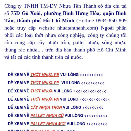
Công ty TNHH TM-DV Nhựa Tân Thành
có địa chỉ tại
số
75D Gò Xoài, phường Bình Hưng Hòa, quận Bình
Tân, thành phố Hồ Chí Minh
(Hotline 0934 850 809
hoặc truy cập website nhuatanthanh.com) Ngoài phân
phối các loại thớt nhựa công nghiệp, công ty chúng tôi
còn cung cấp cây nhựa tròn, pallet nhựa, sóng nhựa,
thùng rác nhựa,... trên địa bàn thành phố Hồ Chí Minh
và tất cả các tỉnh thành trên cả nước.
ĐỂ XEM VỀ
T
HỚT NHỰA PE
VUI LÒNG <<<<<<<<<<
ĐÊ XEM VỀ
THỚT NHỰA PP
VUI LÒNG <<<<<<<<<<
ĐỂ XEM VỀ
THỚT NHỰA
VUI LÒNG <<<<<<<<<<<<<<
ĐỂ XEM VỀ
THỚT NHỰA PA
VUI LÒNG <<<<<<<<<<<<<
ĐỂ XEM VỀ
C
ÂY NHỰA TRÒN
VUI LÒNG <<<<<<<<<
ĐỂ XEM VỀ
PALLET NHỰA CŨ
VUI LÒNG <<<<<<<<<<
ĐÊ XEM VỀ
PALLET NHỰA MỚ
I
VUI LÒNG <<<<<<<<<