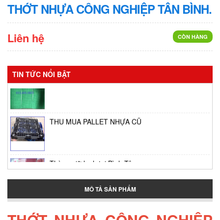
THỚT NHỰA CÔNG NGHIỆP TÂN BÌNH.
Liên hệ
CÒN HÀNG
Vỉ phơi bánh tráng
TIN TỨC NỔI BẬT
THU MUA PALLET NHỰA CŨ
Thùng giữ lạnh tại Bình Tân
MÔ TẢ SẢN PHẨM
Thùng đựng đá lớn
THỚT NHỰA CÔNG NGHIỆP