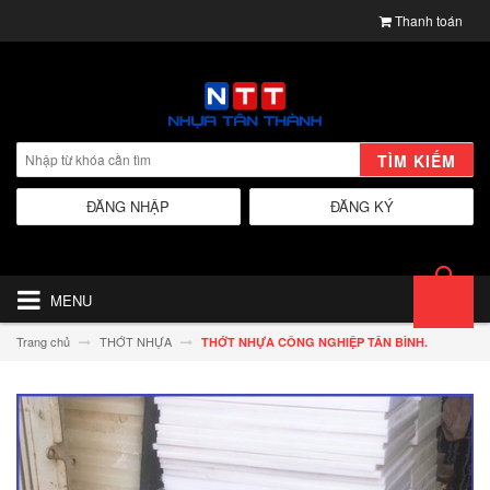
Thanh toán
TÌM KIẾM
ĐĂNG NHẬP
ĐĂNG KÝ
MENU
Trang chủ
THỚT NHỰA
THỚT NHỰA CÔNG NGHIỆP TÂN BÌNH.