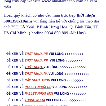
lòng truy cập website www.nhuatanthanh.com để xem
mẫu.
Hoặc quý khách có nhu cầu mua trực tiếp
thớt nhựa
500x350x10mm
vui lòng liên hệ với chúng tôi theo địa
chỉ: 75D Gò Xoài, P.Bình Hưng Hòa, Q. Bình Tân, TP.
Hồ Chí Minh. ( hotline 0934 850 809 -Mr.Huy)
ĐỂ XEM VỀ
T
HỚT NHỰA PE
VUI LÒNG <<<<<<<<<<
ĐÊ XEM VỀ
THỚT NHỰA PP
VUI LÒNG <<<<<<<<<
ĐỂ XEM VỀ
THỚT NHỰA
VUI LÒNG <<<<<<<<<<<<<<
ĐỂ XEM VỀ
THỚT NHỰA PA
VUI LÒNG <<<<<<<<<<<<<
ĐỂ XEM VỀ
C
ÂY NHỰA TRÒN
VUI LÒNG <<<<<<<<<
ĐỂ XEM VỀ
PALLET NHỰA CŨ
VUI LÒNG <<<<<<<<<<
ĐÊ XEM VỀ
PALLET NHỰA MỚ
I
VUI LÒNG <<<<<<<<<
ĐỂ XEM VỀ
THÙNG NHỰA
VUI LÒNG <<<<<<<<<<<<<