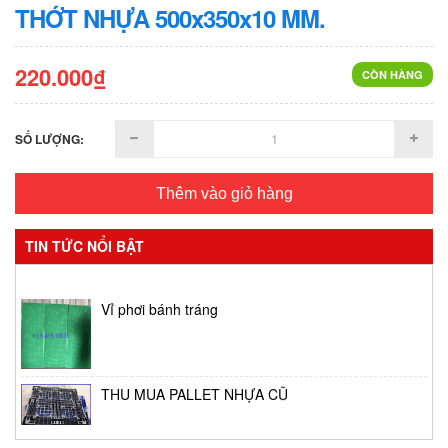
THỚT NHỰA 500x350x10 MM.
220.000₫
CÒN HÀNG
SỐ LƯỢNG:
Thêm vào giỏ hàng
TIN TỨC NỔI BẬT
Vỉ phơi bánh tráng
THU MUA PALLET NHỰA CŨ