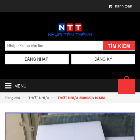
Thanh toán
TÌM KIẾM
ĐĂNG NHẬP
ĐĂNG KÝ
MENU
Trang chủ
THỚT NHỰA
THỚT NHỰA 500x350x10 MM.