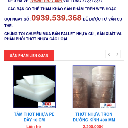
ĐỂ XEM VỀ
THÙNG GIỮ LẠNH
VUI LÒNG <<<<<<<<<
CÁC BẠN CÓ THỂ THAM KHẢO SẢN PHẨM TRÊN WEB HOẶC
0939.539.368
GỌI NGAY SỐ :
ĐỂ ĐƯỢC TƯ VẤN CỤ
THỂ.
CHÚNG TÔI CHUYÊN MUA BÁN PALLET NHỰA CŨ , SẢN XUẤT VÀ
PHÂN PHỐI THỚT NHỰA CÁC LOẠI
.
SẢN PHẨM LIÊN QUAN
TẤM THỚT NHỰA PE
THỚT NHỰA TRÒN
DÀY 10 CM
ĐƯỜNG KÍNH 400 MM
Liên hệ
2.200.000₫