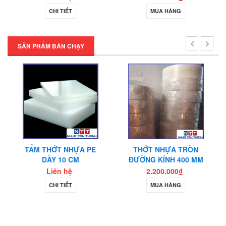
CHI TIẾT
MUA HÀNG
SẢN PHẨM BÁN CHẠY
TẤM THỚT NHỰA PE
THỚT NHỰA TRÒN
DÀY 10 CM
ĐƯỜNG KÍNH 400 MM
Liên hệ
2.200.000₫
CHI TIẾT
MUA HÀNG