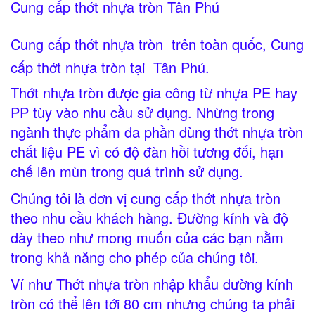
Cung cấp thớt nhựa tròn Tân Phú
Pallet nhựa cũ Tân Phú
Cung cấp thớt nhựa tròn trên toàn quốc, Cung
cấp thớt nhựa tròn tại Tân Phú.
Pallet nhua tan phu
Thớt nhựa tròn được gia công từ nhựa PE hay
PP tùy vào nhu cầu sử dụng. Nhừng trong
ngành thực phẩm đa phần dùng thớt nhựa tròn
Pallet nhựa Tân Phú
chất liệu PE vì có độ đàn hồi tương đối, hạn
chế lên mùn trong quá trình sử dụng.
Chúng tôi là đơn vị cung cấp thớt nhựa tròn
Thớt nhựa cho nhà bếp
theo nhu cầu khách hàng. Đường kính và độ
dày theo như mong muốn của các bạn nằm
trong khả năng cho phép của chúng tôi.
Thớt nhựa làm băng tải
Ví như Thớt nhựa tròn nhập khẩu đường kính
Thớt nhựa nhập khẩu
tròn có thể lên tới 80 cm nhưng chúng ta phải