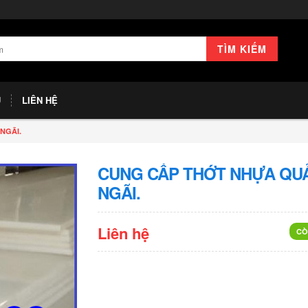
TÌM KIẾM
U
LIÊN HỆ
NGÃI.
CUNG CẤP THỚT NHỰA QU
NGÃI.
Liên hệ
CÒ