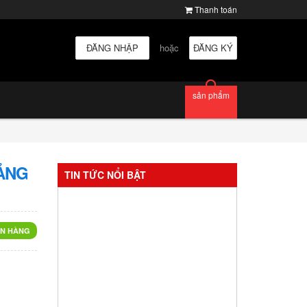
Thanh toán
ĐĂNG NHẬP
hoặc
ĐĂNG KÝ
sản phẩm
ẢNG
TIN TỨC NỔI BẬT
N HÀNG