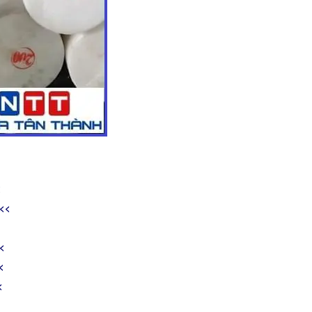
<
<<
<
<
<