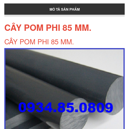
MÔ TẢ SẢN PHẨM
Thùng đựng đá lớn
CÂY POM PHI 85 MM.
Pallet nhựa cũ Tân Phú
CÂY POM PHI 85 MM.
Pallet nhua tan phu
Pallet nhựa Tân Phú
Thớt nhựa cho nhà bếp