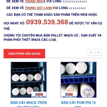
ĐỂ XEM VỀ
THÙNG NHỰA
VUI LÒNG <<<<<<<<<<<<<
ĐỂ XEM VỀ
THÙNG GIỮ LẠNH
VUI LÒNG <<<<<<<<<
CÁC BẠN CÓ THỂ THAM KHẢO SẢN PHẨM TRÊN WEB HOẶC
0939.539.368
GỌI NGAY SỐ :
ĐỂ ĐƯỢC TƯ VẤN CỤ
THỂ.
CHÚNG TÔI CHUYÊN MUA BÁN PALLET NHỰA CŨ , SẢN XUẤT VÀ
PHÂN PHỐI THỚT NHỰA CÁC LOẠI
.
SẢN PHẨM LIÊN QUAN
BÁN CÂY NHỰA TRÒN
BÁN CÂY POM PHI 75