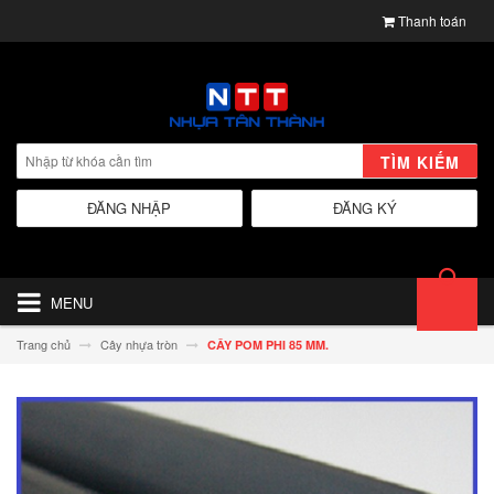
Thanh toán
TÌM KIẾM
ĐĂNG NHẬP
ĐĂNG KÝ
MENU
Trang chủ
Cây nhựa tròn
CÂY POM PHI 85 MM.