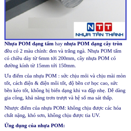
Thớt nhựa làm băng tải
Thớt nhựa nhập khẩu
Nhựa POM dạng tấm
hay
nhựa POM dạng cây tròn
đều có 2 màu chính: đen và trắng ngà. Nhựa POM tấm
có chiều dày từ 6mm tới 200mm, cây nhựa POM có
đường kính từ 15mm tới 150mm.
Ưu điểm của nhựa POM : sức chịu mỏi và chịu mài mòn
tốt, cách điện & điện môi tốt, độ bền cơ học cao, sức
bền kéo tốt, không bị biến dạng khi va đập nhẹ. Dễ dàng
gia công, khả năng trơn trượt và hệ số ma sát thấp.
Nhược điểm của nhựa POM: không chịu được các hóa
chất nặng, khó sơn, không chịu được tia UV.
Ứng dụng của nhựa POM: