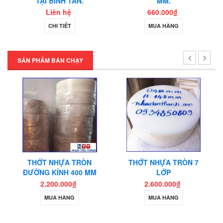
TẠI BÌNH TÂN.
MM.
Liên hệ
660.000₫
CHI TIẾT
MUA HÀNG
SẢN PHẨM BÁN CHẠY
THỚT NHỰA TRÒN
THỚT NHỰA TRÒN 7
ĐƯỜNG KÍNH 400 MM
LỚP
2.200.000₫
2.600.000₫
MUA HÀNG
MUA HÀNG