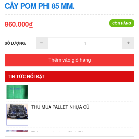
CÂY POM PHI 85 MM.
860.000₫
CÒN HÀNG
SỐ LƯỢNG:
Thêm vào giỏ hàng
Vỉ phơi bánh tráng
TIN TỨC NỔI BẬT
THU MUA PALLET NHỰA CŨ
Thùng giữ lạnh tại Bình Tân